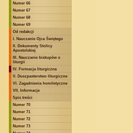
Numer 66
Numer 67
Numer 68
Numer 69
Od redakcji
I. Nauczanie Ojca Świętego
II. Dokumenty Stolicy
Apostolskiej
III. Nauczanie biskupów o
liturgii
IV. Formacja liturgiczna
V. Duszpasterstwo liturgiczne
VI. Zagadnienia homiletyczne
VII. Informacje
Spis treści
Numer 70
Numer 71
Numer 72
Numer 73