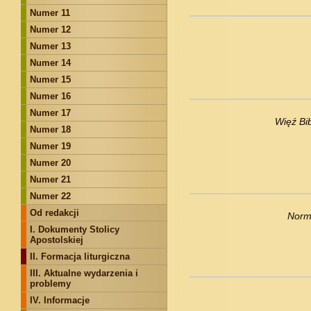
Numer 11
Numer 12
Numer 13
Numer 14
Numer 15
Numer 16
Numer 17
Więź Bibl
Numer 18
Numer 19
Numer 20
Numer 21
Numer 22
Od redakcji
Normy
I. Dokumenty Stolicy
Apostolskiej
II. Formacja liturgiczna
III. Aktualne wydarzenia i
problemy
IV. Informacje