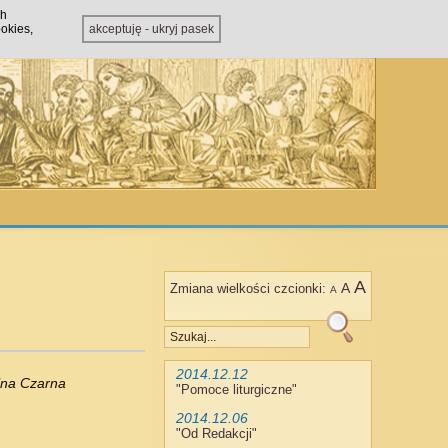
ch
okies,
akceptuję - ukryj pasek
A
A
Zmiana wielkości czcionki:
A
2014.12.12
lna Czarna
"
Pomoce liturgiczne
"
2014.12.06
"
Od Redakcji
"