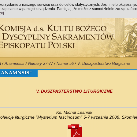
orzystanie z naszego serwisu oraz do celów statystycznych. Jeśli nie blokujesz ty
raz zapisanie w pamięci urządzenia. Pamiętaj, że możesz samodzielnie zarządzać co
cej
A
/
Anamnesis
/
Numery 27-77
/
Numer 56
/
V. Duszpasterstwo liturgiczne
V. DUSZPASTERSTWO LITURGICZNE
Ks. Michał Leśniak
lekcje liturgiczne "Mysterium fascinosum" 5-7 września 2008, Skomie