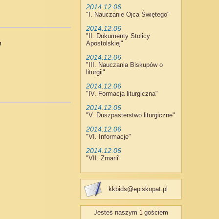
2014.12.06
"
I. Nauczanie Ojca Świętego
"
2014.12.06
"
II. Dokumenty Stolicy
m
Apostolskiej
"
2014.12.06
"
III. Nauczania Biskupów o
liturgii
"
2014.12.06
"
IV. Formacja liturgiczna
"
2014.12.06
"
V. Duszpasterstwo liturgiczne
"
2014.12.06
"
VI. Informacje
"
2014.12.06
"
VII. Zmarli
"
kkbids@episkopat.pl
Jesteś naszym
gościem
1