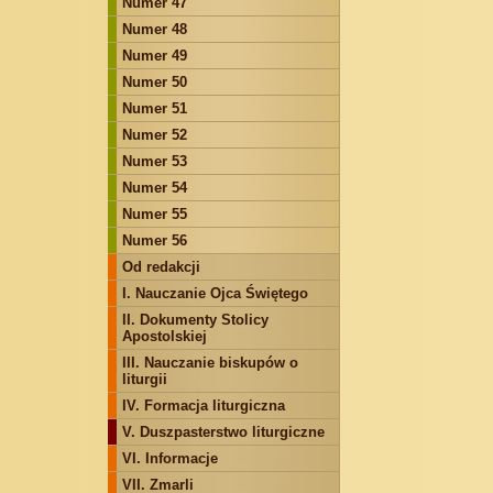
Numer 47
Numer 48
Numer 49
Numer 50
Numer 51
Numer 52
Numer 53
Numer 54
Numer 55
Numer 56
Od redakcji
I. Nauczanie Ojca Świętego
II. Dokumenty Stolicy
Apostolskiej
III. Nauczanie biskupów o
liturgii
IV. Formacja liturgiczna
V. Duszpasterstwo liturgiczne
VI. Informacje
VII. Zmarli