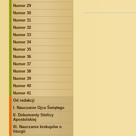
Numer 29
Numer 30
Numer 31
Numer 32
Numer 33
Numer 34
Numer 35
Numer 36
Numer 37
Numer 38
Numer 39
Numer 40
Numer 41
Od redakcji
I. Nauczanie Ojca Świętego
II. Dokumenty Stolicy
Apostolskiej
III. Nauczanie biskupów o
liturgii