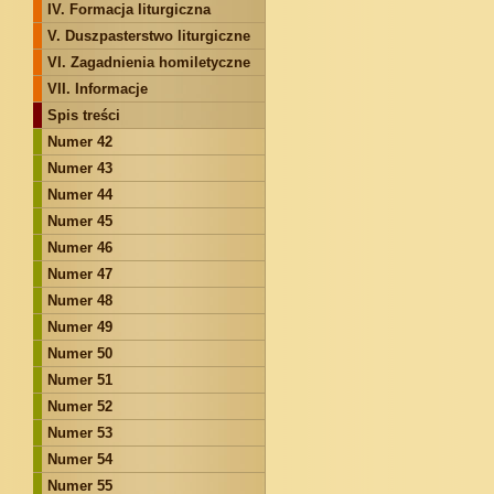
IV. Formacja liturgiczna
V. Duszpasterstwo liturgiczne
VI. Zagadnienia homiletyczne
VII. Informacje
Spis treści
Numer 42
Numer 43
Numer 44
Numer 45
Numer 46
Numer 47
Numer 48
Numer 49
Numer 50
Numer 51
Numer 52
Numer 53
Numer 54
Numer 55