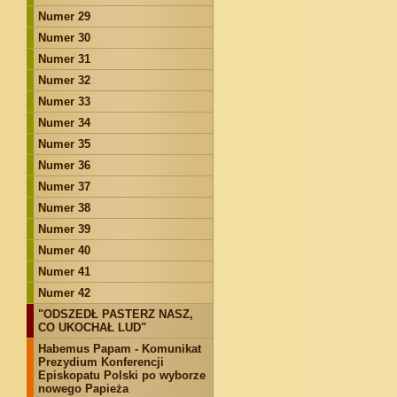
Numer 29
Numer 30
Numer 31
Numer 32
Numer 33
Numer 34
Numer 35
Numer 36
Numer 37
Numer 38
Numer 39
Numer 40
Numer 41
Numer 42
"ODSZEDŁ PASTERZ NASZ,
CO UKOCHAŁ LUD"
Habemus Papam - Komunikat
Prezydium Konferencji
Episkopatu Polski po wyborze
nowego Papieża