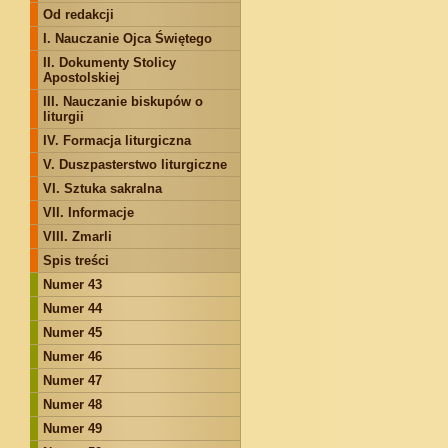
Od redakcji
I. Nauczanie Ojca Świętego
II. Dokumenty Stolicy
Apostolskiej
III. Nauczanie biskupów o
liturgii
IV. Formacja liturgiczna
V. Duszpasterstwo liturgiczne
VI. Sztuka sakralna
VII. Informacje
VIII. Zmarli
Spis treści
Numer 43
Numer 44
Numer 45
Numer 46
Numer 47
Numer 48
Numer 49