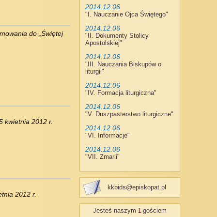
2014.12.06
"
I. Nauczanie Ojca Świętego
"
2014.12.06
ymowania do „Świętej
"
II. Dokumenty Stolicy
Apostolskiej
"
2014.12.06
"
III. Nauczania Biskupów o
liturgii
"
2014.12.06
"
IV. Formacja liturgiczna
"
2014.12.06
"
V. Duszpasterstwo liturgiczne
"
 kwietnia 2012 r.
2014.12.06
"
VI. Informacje
"
2014.12.06
"
VII. Zmarli
"
kkbids@episkopat.pl
tnia 2012 r.
Jesteś naszym
gościem
1