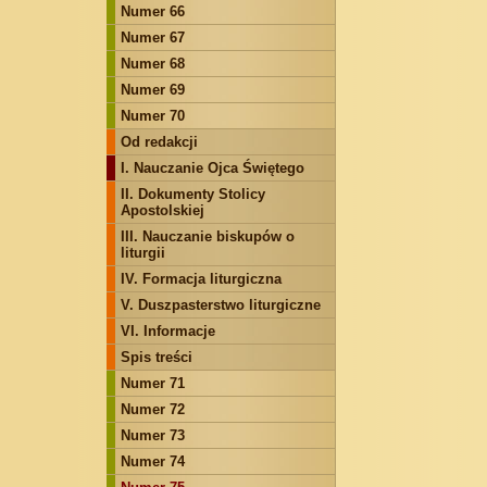
Numer 66
Numer 67
Numer 68
Numer 69
Numer 70
Od redakcji
I. Nauczanie Ojca Świętego
II. Dokumenty Stolicy
Apostolskiej
III. Nauczanie biskupów o
liturgii
IV. Formacja liturgiczna
V. Duszpasterstwo liturgiczne
VI. Informacje
Spis treści
Numer 71
Numer 72
Numer 73
Numer 74