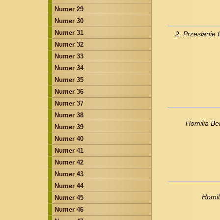
Numer 29
Numer 30
Numer 31
2. Przesłanie
Numer 32
Numer 33
Numer 34
Numer 35
Numer 36
Numer 37
Numer 38
Homilia Be
Numer 39
Numer 40
Numer 41
Numer 42
Numer 43
Numer 44
Homil
Numer 45
Numer 46