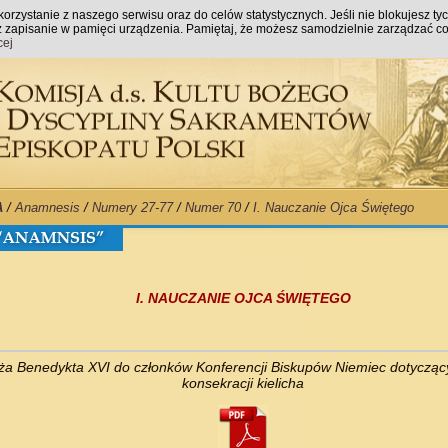
orzystanie z naszego serwisu oraz do celów statystycznych. Jeśli nie blokujesz ty
raz zapisanie w pamięci urządzenia. Pamiętaj, że możesz samodzielnie zarządzać co
cej
A
/
Anamnesis
/
Numery 27-77
/
Numer 70
/
I. Nauczanie Ojca Świętego
I. NAUCZANIE OJCA ŚWIĘTEGO
ieża Benedykta XVI do członków Konferencji Biskupów Niemiec dotycząc
konsekracji kielicha