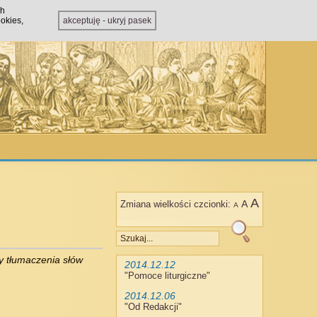
ch
okies,
akceptuję - ukryj pasek
A
A
Zmiana wielkości czcionki:
A
y tłumaczenia słów
2014.12.12
"
Pomoce liturgiczne
"
2014.12.06
"
Od Redakcji
"