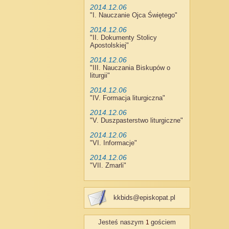
2014.12.06
"
I. Nauczanie Ojca Świętego
"
2014.12.06
"
II. Dokumenty Stolicy
Apostolskiej
"
2014.12.06
"
III. Nauczania Biskupów o
liturgii
"
2014.12.06
"
IV. Formacja liturgiczna
"
2014.12.06
"
V. Duszpasterstwo liturgiczne
"
2014.12.06
"
VI. Informacje
"
2014.12.06
"
VII. Zmarli
"
kkbids@episkopat.pl
Jesteś naszym
gościem
1