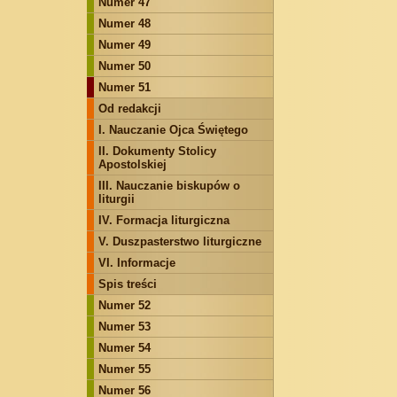
Numer 47
Numer 48
Numer 49
Numer 50
Numer 51
Od redakcji
I. Nauczanie Ojca Świętego
II. Dokumenty Stolicy
Apostolskiej
III. Nauczanie biskupów o
liturgii
IV. Formacja liturgiczna
V. Duszpasterstwo liturgiczne
VI. Informacje
Spis treści
Numer 52
Numer 53
Numer 54
Numer 55
Numer 56