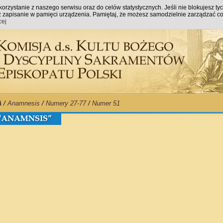
orzystanie z naszego serwisu oraz do celów statystycznych. Jeśli nie blokujesz ty
raz zapisanie w pamięci urządzenia. Pamiętaj, że możesz samodzielnie zarządzać co
cej
A
/
Anamnesis
/
Numery 27-77
/
Numer 51