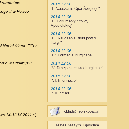
Sakramentów
2014.12.06
"
I. Nauczanie Ojca Świętego
"
iego II w Polsce
2014.12.06
"
II. Dokumenty Stolicy
Apostolskiej
"
2014.12.06
"
III. Nauczania Biskupów o
liturgii
"
wi Nadolskiemu TChr
2014.12.06
"
IV. Formacja liturgiczna
"
olski w Przemyślu
2014.12.06
"
V. Duszpasterstwo liturgiczne
"
2014.12.06
"
VI. Informacje
"
2014.12.06
"
VII. Zmarli
"
kkbids@episkopat.pl
a 14-16 IX 2011 r.)
Jesteś naszym
gościem
1