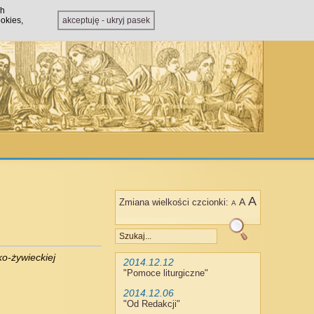
ch
okies,
akceptuję - ukryj pasek
A
A
Zmiana wielkości czcionki:
A
ko-żywieckiej
2014.12.12
"
Pomoce liturgiczne
"
2014.12.06
"
Od Redakcji
"