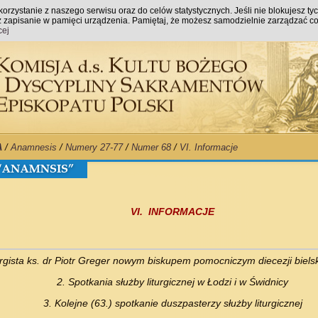
orzystanie z naszego serwisu oraz do celów statystycznych. Jeśli nie blokujesz ty
raz zapisanie w pamięci urządzenia. Pamiętaj, że możesz samodzielnie zarządzać co
cej
A
/
Anamnesis
/
Numery 27-77
/
Numer 68
/
VI. Informacje
VI. INFORMACJE
urgista ks. dr Piotr Greger nowym biskupem pomocniczym diecezji biels
2. Spotkania służby liturgicznej w Łodzi i w Świdnicy
3. Kolejne (63.) spotkanie duszpasterzy służby liturgicznej