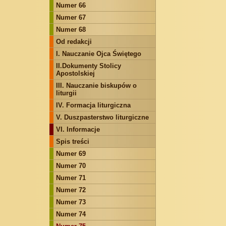
Numer 66
Numer 67
Numer 68
Od redakcji
I. Nauczanie Ojca Świętego
II.Dokumenty Stolicy
Apostolskiej
III. Nauczanie biskupów o
liturgii
IV. Formacja liturgiczna
V. Duszpasterstwo liturgiczne
VI. Informacje
Spis treści
Numer 69
Numer 70
Numer 71
Numer 72
Numer 73
Numer 74