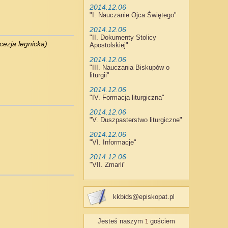
2014.12.06
"
I. Nauczanie Ojca Świętego
"
2014.12.06
"
II. Dokumenty Stolicy
cezja legnicka)
Apostolskiej
"
2014.12.06
"
III. Nauczania Biskupów o
liturgii
"
2014.12.06
"
IV. Formacja liturgiczna
"
2014.12.06
"
V. Duszpasterstwo liturgiczne
"
2014.12.06
"
VI. Informacje
"
2014.12.06
"
VII. Zmarli
"
kkbids@episkopat.pl
,
Jesteś naszym
gościem
1