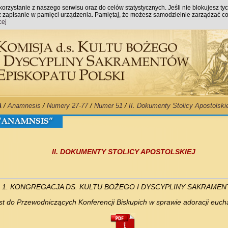
orzystanie z naszego serwisu oraz do celów statystycznych. Jeśli nie blokujesz ty
raz zapisanie w pamięci urządzenia. Pamiętaj, że możesz samodzielnie zarządzać co
cej
A
/
Anamnesis
/
Numery 27-77
/
Numer 51
/
II. Dokumenty Stolicy Apostolski
II. DOKUMENTY STOLICY APOSTOLSKIEJ
1. KONGREGACJA DS. KULTU BOŻEGO I DYSCYPLINY SAKRAME
ist do Przewodniczących Konferencji Biskupich w sprawie adoracji euch