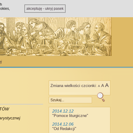
ch
okies,
akceptuję - ukryj pasek
ej
A
A
Zmiana wielkości czcionki:
A
NTÓW
2014.12.12
"
Pomoce liturgiczne
"
arystycznej
2014.12.06
"
Od Redakcji
"