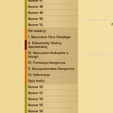
Numer 47
Numer 48
Numer 49
Numer 50
Numer 51
Od redakcji
I. Nauczanie Ojca Świętego
II. Dokumenty Stolicy
Apostolskiej
III. Nauczanie biskupów o
liturgii
IV. Formacja liturgiczna
V. Duszpasterstwo liturgiczne
VI. Informacje
Spis treści
Numer 52
Numer 53
Numer 54
Numer 55
Numer 56